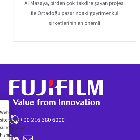
Al Mazaya, birden çok takdire şayan projesi
ile Ortadoğu pazarındaki gayrimenkul
şirketlerinin en önemli
Web
+90 216 380 6000
sitemizde,
sunduğumuz
hizmetler