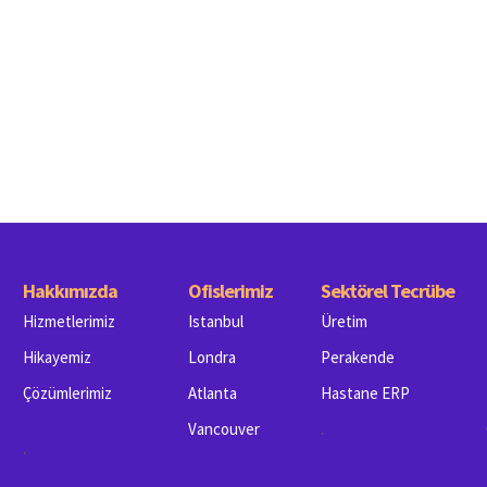
Hakkımızda
Ofislerimiz
Sektörel Tecrübe
Hizmetlerimiz
Istanbul
Üretim
Hikayemiz
Londra
Perakende
Çözümlerimiz
Atlanta
Hastane ERP
.
Vancouver
.