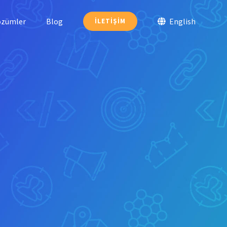
özümler
Blog
English
İLETIŞIM