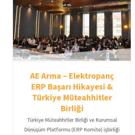
AE Arma – Elektropanç
ERP Başarı Hikayesi &
Türkiye Müteahhitler
Birliği
Türkiye Müteahhitler Birliği ve Kurumsal
Dönüşüm Platformu (ERP Komite) işbirliği