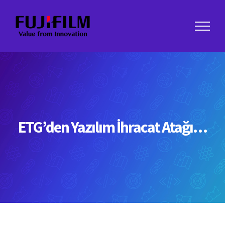
Skip
to
content
ETG’den Yazılım İhracat Atağı…