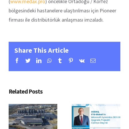
(
www.medax.pro
) öncelikle Ortadoğu / Körfez
bölgesindeki hastanelere ulaştırılması için Pioneer
firması ile distribütörlük anlaşması imzaladı.
Share This Article
Facebook
Twitter
Linkedin
Whatsapp
Tumblr
Pinterest
Vk
Email
Related Posts