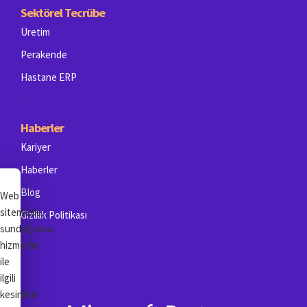
Sektörel Tecrübe
Üretim
Perakende
Hastane ERP
.
Haberler
Kariyer
Haberler
Blog
Web
sitemizde,
Gizlilik Politikası
sunduğumuz
hizmetler
ile
ilgili
kesinlikle