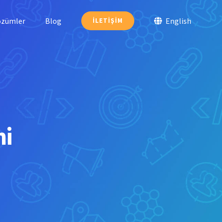
özümler
Blog
English
İLETIŞIM
ni