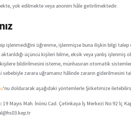
mekte, yok edilmekte veya anonim hâle getirilmektedir.
nız
enip işlenmediğini öğrenme, işlenmişse buna ilişkin bilgi tal
aktarıldığı üçüncü kişileri bilme, eksik veya yanlış işlenmiş 
 kişilere bildirilmesini isteme, münhasıran otomatik sistemler
 sebebiyle zarara uğramanız hâlinde zararın giderilmesini ta
mu
‘nu doldurarak aşağıdaki yöntemlerle Şirketimize iletebilirs
:
19 Mayıs Mah. İnönü Cad. Çetinkaya İş Merkezi No:92 İç Ka
al@hs03.kep.tr