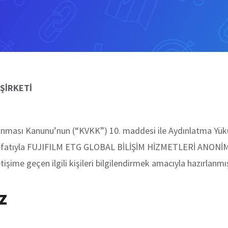
 ŞİRKETİ
Korunması Kanunu’nun (“KVKK”) 10. maddesi ile Aydınlatma Yü
sıfatıyla FUJIFILM ETG GLOBAL BİLİŞİM HİZMETLERİ ANONİM 
tişime geçen ilgili kişileri bilgilendirmek amacıyla hazırlanmış
z