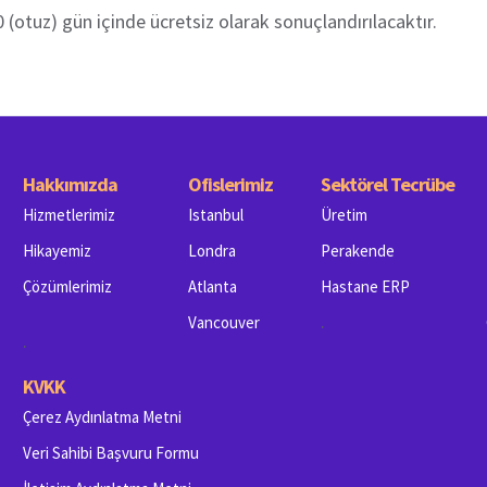
 (otuz) gün içinde ücretsiz olarak sonuçlandırılacaktır.
Hakkımızda
Ofislerimiz
Sektörel Tecrübe
Hizmetlerimiz
Istanbul
Üretim
Hikayemiz
Londra
Perakende
Çözümlerimiz
Atlanta
Hastane ERP
.
Vancouver
.
KVKK
Çerez Aydınlatma Metni
Veri Sahibi Başvuru Formu