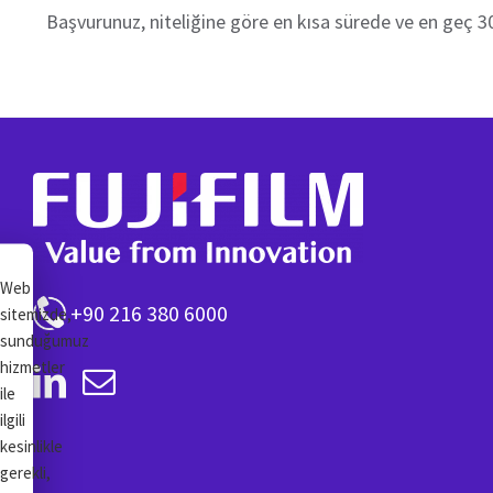
Başvurunuz, niteliğine göre en kısa sürede ve en geç 30
Web
+90 216 380 6000
sitemizde,
sunduğumuz
hizmetler
ile
ilgili
kesinlikle
gerekli,