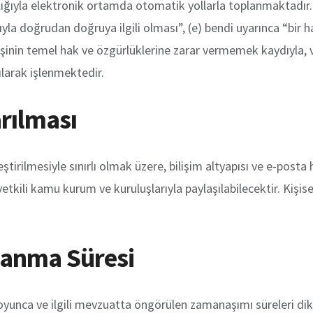
ılığıyla elektronik ortamda otomatik yollarla toplanmaktadır. K
yla doğrudan doğruya ilgili olması”, (e) bendi uyarınca “bir ha
 kişinin temel hak ve özgürlüklerine zarar vermemek kaydıyla,
larak işlenmektedir.
arılması
leştirilmesiyle sınırlı olmak üzere, bilişim altyapısı ve e-post
kili kamu kurum ve kuruluşlarıyla paylaşılabilecektir. Kişise
klanma Süresi
e boyunca ve ilgili mevzuatta öngörülen zamanaşımı süreleri d