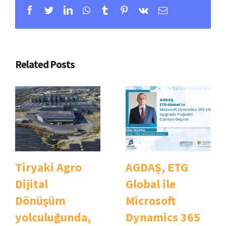
Facebook
Twitter
Linkedin
Whatsapp
Tumblr
Pinterest
Vk
Email
Related Posts
Tiryaki Agro
AGDAŞ, ETG
Dijital
Global ile
Dönüşüm
Microsoft
yolculuğunda,
Dynamics 365